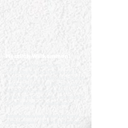
Herzlich Willkommen!
Als Facharzt für Orthopädie-
Unfallchirurgie-Sportmedizin
und D-
Arzt arbeite ich im Team mit Dr.Ziesche
und Dr. Dieckmann
in der Sport- und
Tagesklinik Esplanade in Berlin-
Pankow und bin
seit 30 J. spezialisiert
auf dem Gebiet der
ambulanten
minimalinvasiven Gelenkchirurgie -
Arthroskopie - Fokus Kniegelenk.