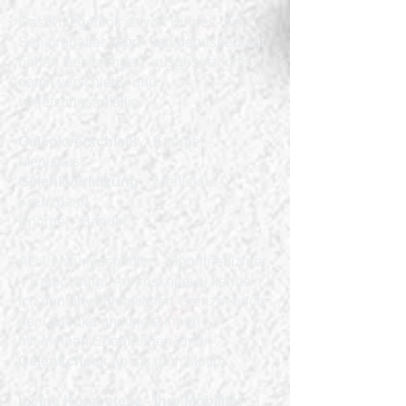
Das Kniegelenk ist von Kindes- bis
Seniorenalter sport- und berufsbedingt
hohen Belastungen ausgesetzt und
damit verschleiß- und
verletzungsanfällig.
Gelenkverschleiß
- Knorpel -
Meniskus
Gelenkverletzung
- Meniskus -
Kreuzband -
Knorpel - Bänder
Als Leistungssportler - Sportmediziner
- Kniechirurg (Arthroskopeur)
kenne
ich den physiologischen Grenzbereich
der Gelenke und biete Ihnen
mit
meinen Erfahrungen einen
Gelenkcheck
an mit dem Motto:
meine Kompetenz - Ihre Mobilität
.