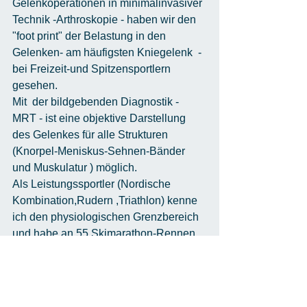
Gelenkoperationen in minimalinvasiver 
Technik -Arthroskopie - haben wir den 
"foot print" der Belastung in den 
Gelenken- am häufigsten Kniegelenk  - 
bei Freizeit-und Spitzensportlern 
gesehen.
Mit  der bildgebenden Diagnostik - 
MRT - ist eine objektive Darstellung 
des Gelenkes für alle Strukturen 
(Knorpel-Meniskus-Sehnen-Bänder 
und Muskulatur ) möglich.
Als Leistungssportler (Nordische 
Kombination,Rudern ,Triathlon) kenne 
ich den physiologischen Grenzbereich 
und habe an 55 Skimarathon-Rennen 
weltweit teilgenommen - "world loppet 
master" (FIS).
Jeder Läufer sollte neben dem Herz-